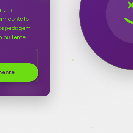
4
or um
 em contato
 hospedagem
o ou tente
mente