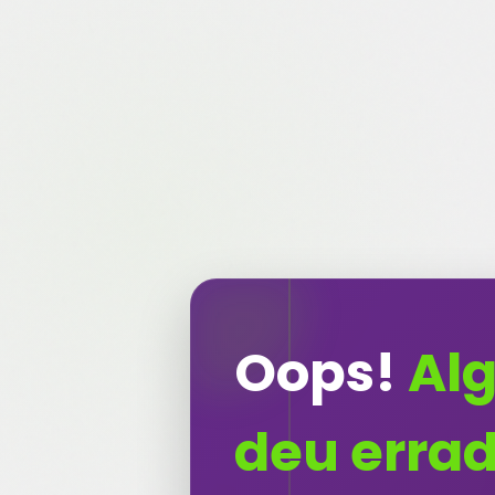
Oops!
Al
deu erra