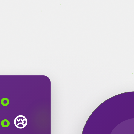
go
do
😢